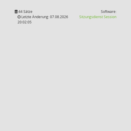
44 Sätze
Software:
(Wird in
Letzte Änderung: 07.08.2026
Sitzungsdienst
Session
20:02:05