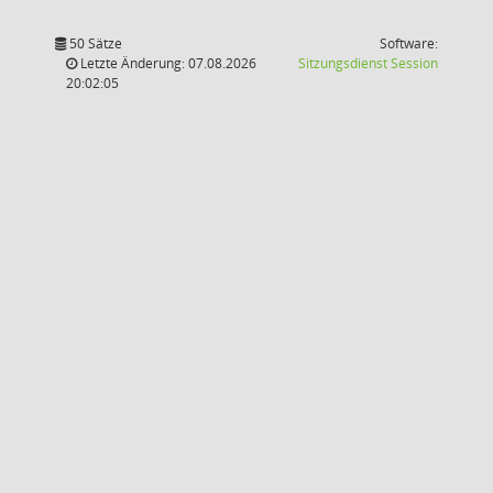
50 Sätze
Software:
(Wird in
Letzte Änderung: 07.08.2026
Sitzungsdienst
Session
20:02:05