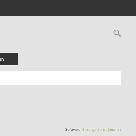
Rec
en
(Wird in
Software:
Sitzungsdienst
Session