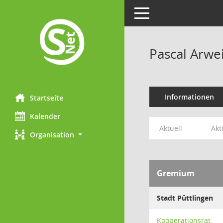
Toggle navigation
Pascal Arwei
Informationen
Startseite
Kalender
Aktuell
Akt
Organisation
Gremium
Stadt Püttlingen
Kooperationsrat