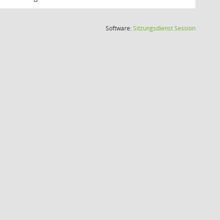
(Wird in
Software:
Sitzungsdienst
Session