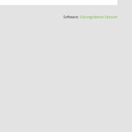
(Wird in
Software:
Sitzungsdienst
Session