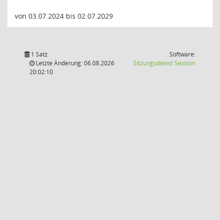
von 03.07.2024 bis 02.07.2029
1 Satz
Software:
(Wird in
Letzte Änderung: 06.08.2026
Sitzungsdienst
Session
20:02:10