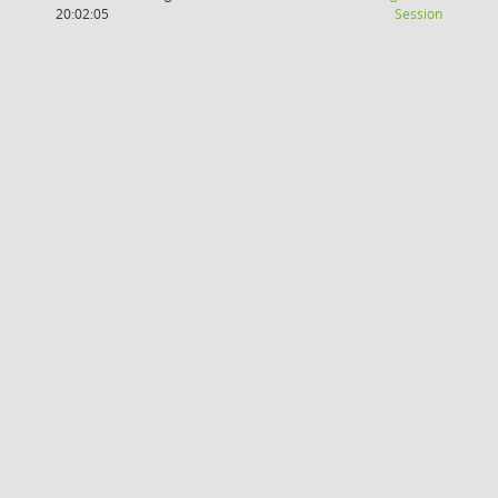
(Wird in
20:02:05
Session