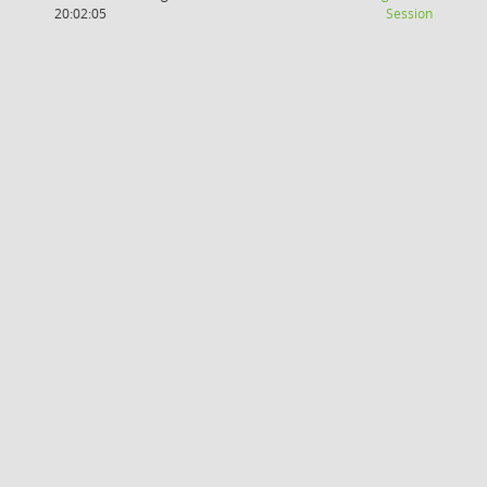
(Wird in
20:02:05
Session