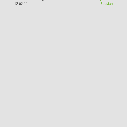
(Wird in
12:02:11
Session