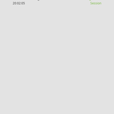
(Wird in
20:02:05
Session