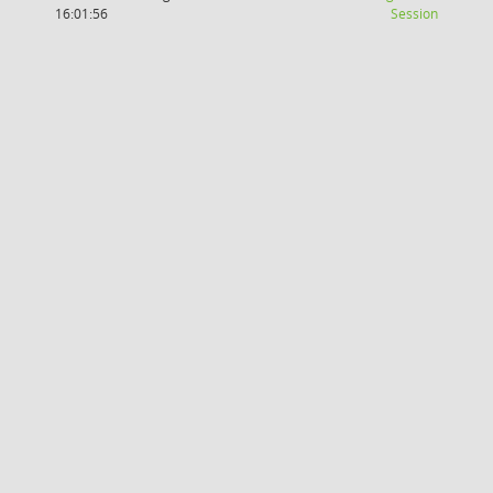
(Wird in
16:01:56
Session