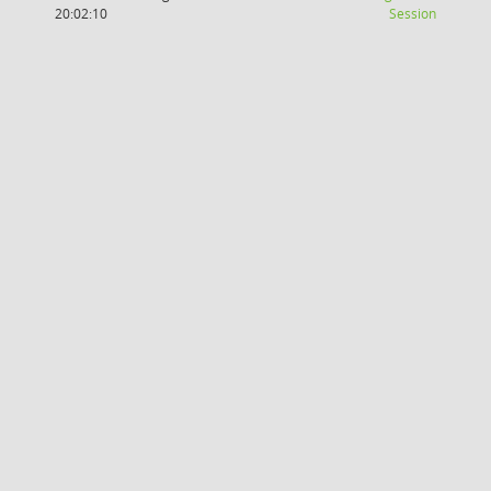
(Wird in
20:02:10
Session