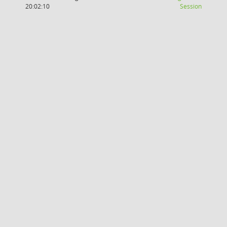
(Wird in
20:02:10
Session