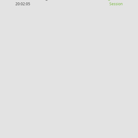
(Wird in
20:02:05
Session