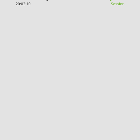
(Wird in
20:02:10
Session