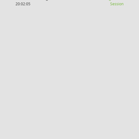
(Wird in
20:02:05
Session