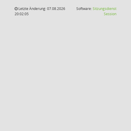
Letzte Änderung: 07.08.2026
Software:
Sitzungsdienst
(Wird in
20:02:05
Session