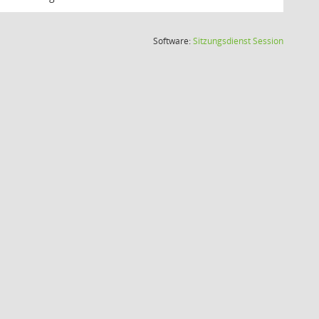
(Wird in
Software:
Sitzungsdienst
Session