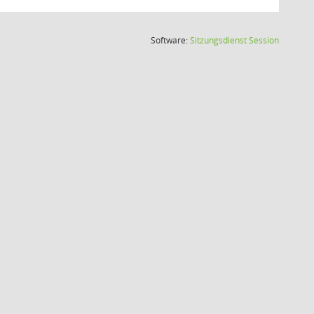
(Wird in
Software:
Sitzungsdienst
Session