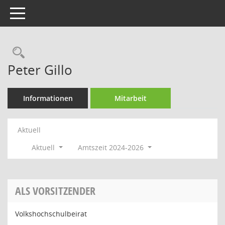
Toggle navigation
Rechercheauswahl
Peter Gillo
Informationen
Mitarbeit
Aktuell
Aktuell
Amtszeit 2024-2026
ALS VORSITZENDER
Volkshochschulbeirat