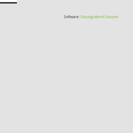
(Wird in
Software:
Sitzungsdienst
Session