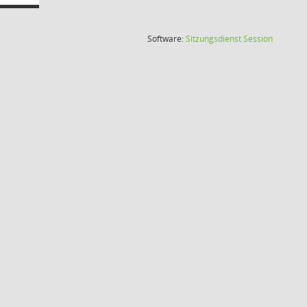
(Wird in
Software:
Sitzungsdienst
Session