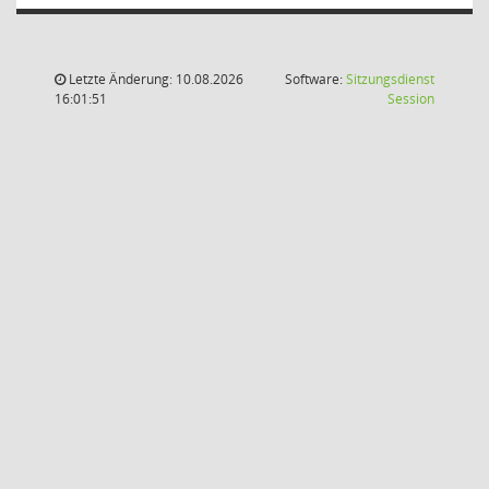
Letzte Änderung: 10.08.2026
Software:
Sitzungsdienst
(Wird in
16:01:51
Session