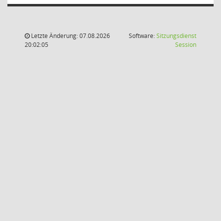
Letzte Änderung: 07.08.2026
Software:
Sitzungsdienst
(Wird in
20:02:05
Session