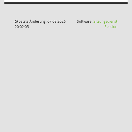
Letzte Änderung: 07.08.2026
Software:
Sitzungsdienst
(Wird in
20:02:05
Session