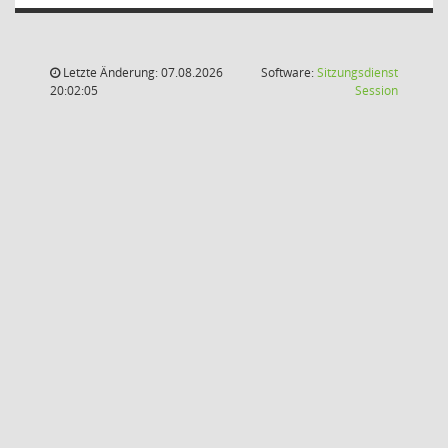
Letzte Änderung: 07.08.2026
Software:
Sitzungsdienst
(Wird in
20:02:05
Session