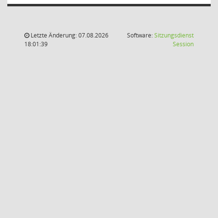
Letzte Änderung: 07.08.2026
Software:
Sitzungsdienst
(Wird in
18:01:39
Session