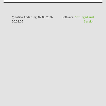
Letzte Änderung: 07.08.2026
Software:
Sitzungsdienst
(Wird in
20:02:05
Session