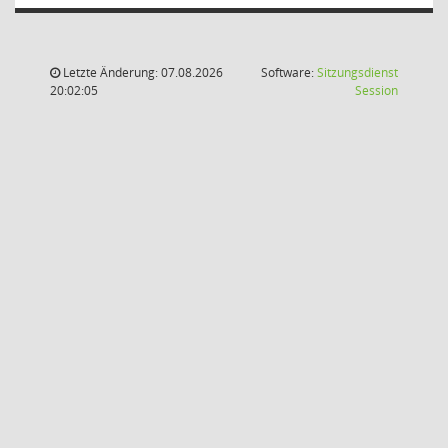
Letzte Änderung: 07.08.2026
Software:
Sitzungsdienst
(Wird in
20:02:05
Session