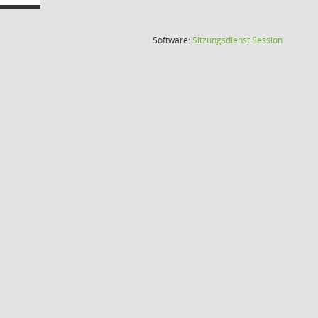
(Wird in
Software:
Sitzungsdienst
Session