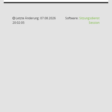
Letzte Änderung: 07.08.2026
Software:
Sitzungsdienst
(Wird in
20:02:05
Session