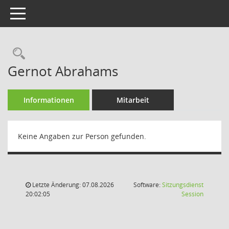
Toggle navigation
Rechercheauswahl
Gernot Abrahams
Informationen
Mitarbeit
Keine Angaben zur Person gefunden.
Letzte Änderung: 07.08.2026
Software:
Sitzungsdienst
(Wird in
20:02:05
Session