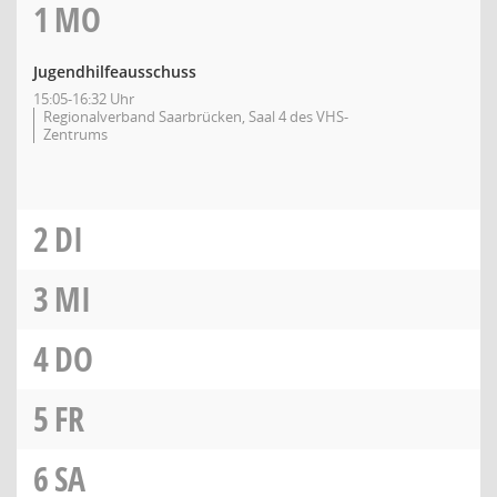
1
MO
Jugendhilfeausschuss
15:05-16:32 Uhr
Regionalverband Saarbrücken, Saal 4 des VHS-
Zentrums
2
DI
3
MI
4
DO
5
FR
6
SA