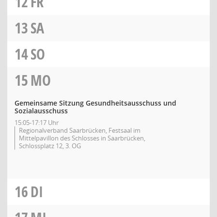
12
FR
13
SA
14
SO
15
MO
Gemeinsame Sitzung Gesundheitsausschuss und
Sozialausschuss
15:05-17:17 Uhr
Regionalverband Saarbrücken, Festsaal im
Mittelpavillon des Schlosses in Saarbrücken,
Schlossplatz 12, 3. OG
16
DI