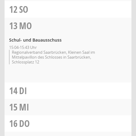
12
SO
13
MO
Schul- und Bauausschuss
15:04-15:43 Uhr
Regionalverband Saarbrücken, Kleinen Saal im
Mittelpavillon des Schlosses in Saarbrücken,
Schlossplatz 12
14
DI
15
MI
16
DO