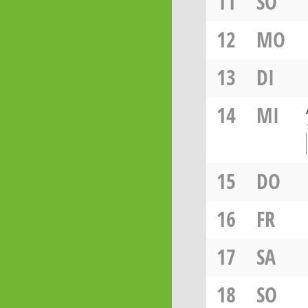
11
SO
12
MO
13
DI
14
MI
15
DO
16
FR
17
SA
18
SO