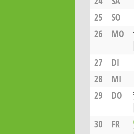
24
SA
25
SO
26
MO
27
DI
28
MI
29
DO
30
FR