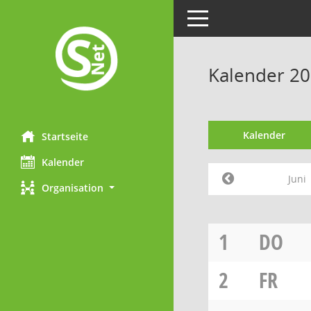
Toggle navigation
Kalender 20
Kalender
Startseite
Kalender
Juni
Organisation
1
DO
2
FR