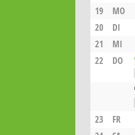
19
MO
20
DI
21
MI
22
DO
23
FR