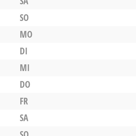
SA
SO
MO
DI
MI
DO
FR
SA
SO