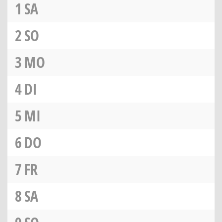
1
SA
2
SO
3
MO
4
DI
5
MI
6
DO
7
FR
8
SA