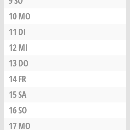
9
SO
10
MO
11
DI
12
MI
13
DO
14
FR
15
SA
16
SO
17
MO