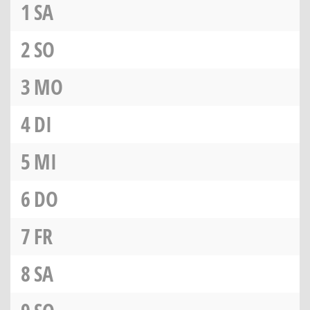
1
SA
2
SO
3
MO
4
DI
5
MI
6
DO
7
FR
8
SA