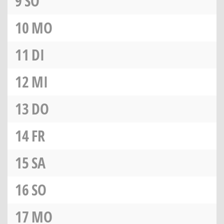
9
SO
10
MO
11
DI
12
MI
13
DO
14
FR
15
SA
16
SO
17
MO