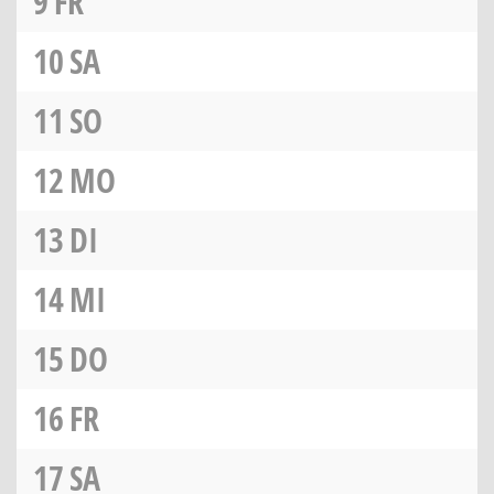
9
FR
10
SA
11
SO
12
MO
13
DI
14
MI
15
DO
16
FR
17
SA