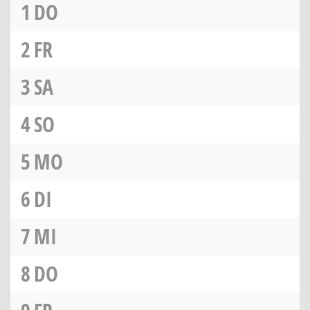
1
DO
2
FR
3
SA
4
SO
5
MO
6
DI
7
MI
8
DO