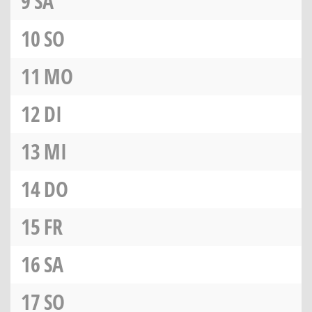
9
SA
10
SO
11
MO
12
DI
13
MI
14
DO
15
FR
16
SA
17
SO