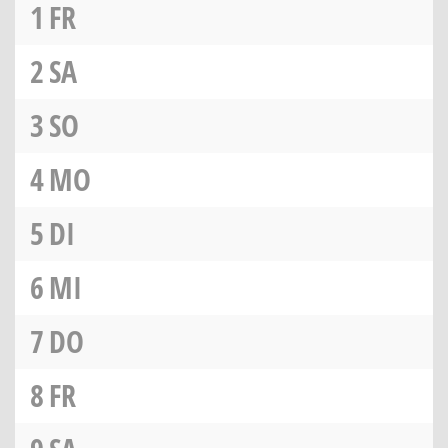
1
FR
2
SA
3
SO
4
MO
5
DI
6
MI
7
DO
8
FR