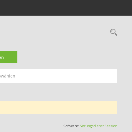
Rec
en
swählen
(Wird in
Software:
Sitzungsdienst
Session