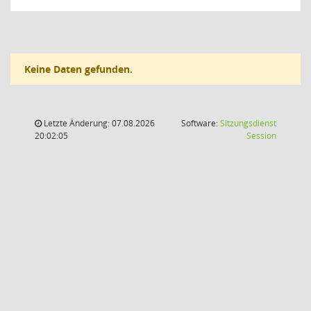
Keine Daten gefunden.
Letzte Änderung: 07.08.2026
Software:
Sitzungsdienst
(Wird in
20:02:05
Session