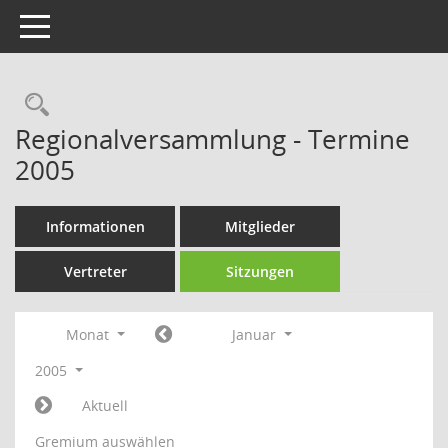
Toggle navigation
Rechercheauswahl
Regionalversammlung - Termine
2005
Informationen
Mitglieder
Vertreter
Sitzungen
Monat
Januar
2005
Aktuell
Gremium auswählen