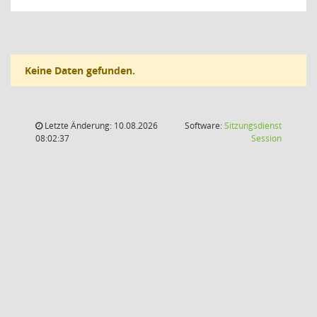
Keine Daten gefunden.
Letzte Änderung: 10.08.2026
Software:
Sitzungsdienst
(Wird in
08:02:37
Session