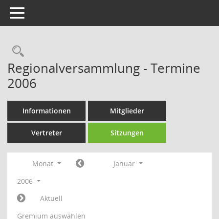
Toggle navigation
Rechercheauswahl
Regionalversammlung - Termine
2006
Informationen
Mitglieder
Vertreter
Sitzungen
Monat
Januar
2006
Aktuell
Gremium auswählen