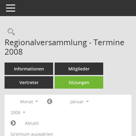
Toggle navigation
Rechercheauswahl
Regionalversammlung - Termine
2008
Informationen
Mitglieder
Vertreter
Sitzungen
Monat
Januar
2008
Aktuell
Gremium auswählen