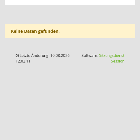
Keine Daten gefunden.
Letzte Änderung: 10.08.2026
Software:
Sitzungsdienst
(Wird in
12:02:11
Session