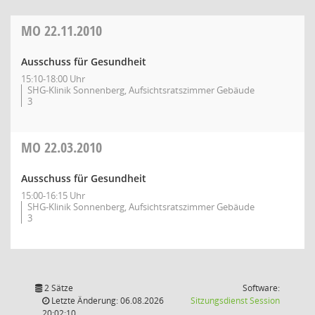
MO
22.11.2010
Ausschuss für Gesundheit
15:10-18:00 Uhr
SHG-Klinik Sonnenberg, Aufsichtsratszimmer Gebäude
3
MO
22.03.2010
Ausschuss für Gesundheit
15:00-16:15 Uhr
SHG-Klinik Sonnenberg, Aufsichtsratszimmer Gebäude
3
2 Sätze
Software:
(Wird in
Letzte Änderung: 06.08.2026
Sitzungsdienst
Session
20:02:10