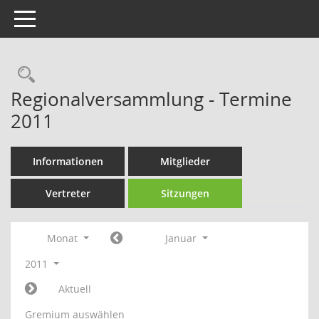
Toggle navigation
Rechercheauswahl
Regionalversammlung - Termine
2011
Informationen
Mitglieder
Vertreter
Sitzungen
Monat
Januar
2011
Aktuell
Gremium auswählen