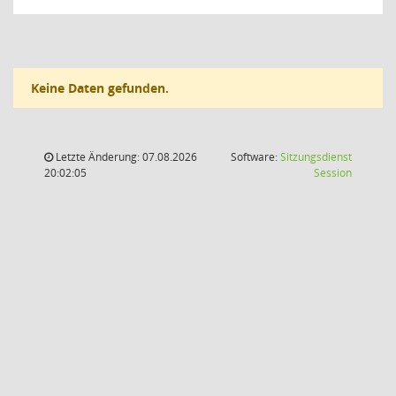
Keine Daten gefunden.
Letzte Änderung: 07.08.2026
Software:
Sitzungsdienst
(Wird in
20:02:05
Session