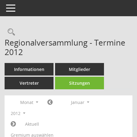
Toggle navigation
Rechercheauswahl
Regionalversammlung - Termine
2012
Informationen
Mitglieder
Vertreter
Sitzungen
Monat
Januar
2012
Aktuell
Gremium auswählen