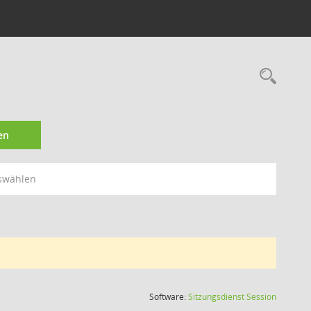
Rec
en
swählen
(Wird in
Software:
Sitzungsdienst
Session