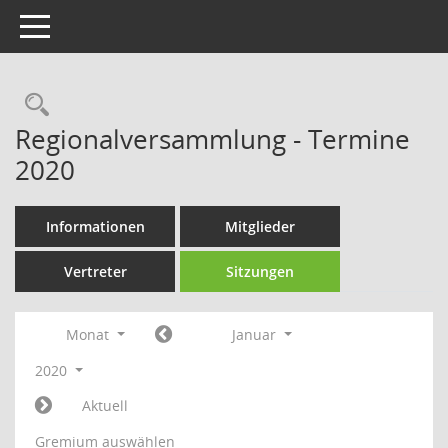
Toggle navigation
Rechercheauswahl
Regionalversammlung - Termine
2020
Informationen
Mitglieder
Vertreter
Sitzungen
Monat
Januar
2020
Aktuell
Gremium auswählen