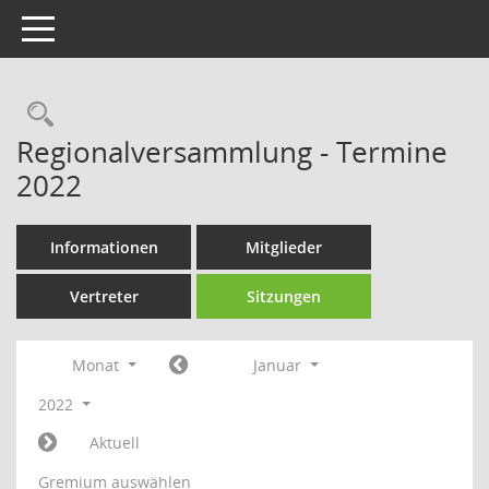
Toggle navigation
Rechercheauswahl
Regionalversammlung - Termine
2022
Informationen
Mitglieder
Vertreter
Sitzungen
Monat
Januar
2022
Aktuell
Gremium auswählen